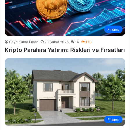
Finans
Gaye Kübra Erkan
23 Şubat 2026
16
170
Kripto Paralara Yatırım: Riskleri ve Fırsatları
Finans