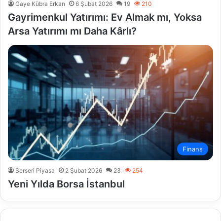
Gaye Kübra Erkan
6 Şubat 2026
19
210
Gayrimenkul Yatırımı: Ev Almak mı, Yoksa
Arsa Yatırımı mı Daha Kârlı?
Finans
Serseri Piyasa
2 Şubat 2026
23
254
Yeni Yılda Borsa İstanbul