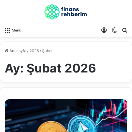
Kayıt Ol
Dış gö
A
Menü
Anasayfa
/
2026
/
Şubat
Ay:
Şubat 2026